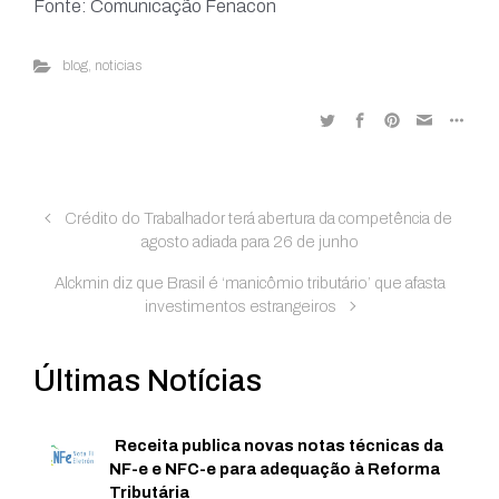
Fonte: Comunicação Fenacon
blog
,
noticias
Crédito do Trabalhador terá abertura da competência de
agosto adiada para 26 de junho
Alckmin diz que Brasil é ‘manicômio tributário’ que afasta
investimentos estrangeiros
Últimas Notícias
Receita publica novas notas técnicas da
NF-e e NFC-e para adequação à Reforma
Tributária