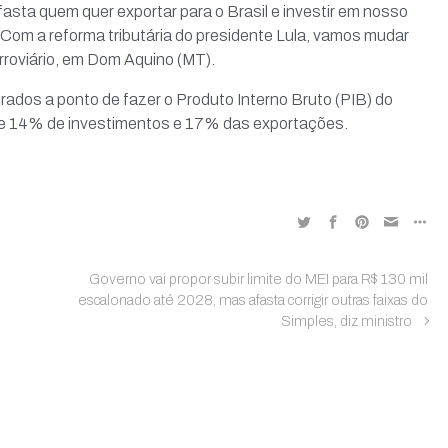
Afasta quem quer exportar para o Brasil e investir em nosso
 Com a reforma tributária do presidente Lula, vamos mudar
erroviário, em Dom Aquino (MT).
ados a ponto de fazer o Produto Interno Bruto (PIB) do
de 14% de investimentos e 17% das exportações.
Governo vai propor subir limite do MEI para R$ 130 mil
escalonado até 2028, mas afasta corrigir outras faixas do
Simples, diz ministro