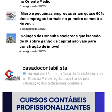
no Oriente Médio
5 de agosto de 2026
Micro e pequenas empresas criam quase 60%
dos empregos formais no primeiro semestre
de 2026
5 de agosto de 2026
Solução de Consulta esclarece que isenção
de IR sobre ganho de capital não vale para
construção de imóvel
4 de agosto de 2026
casadocontabilista
Há mais de 15 anos, a Casa do Contabilista atua
em Ribeirão Preto e região, trabalhando pela
valorização dos profissionais contábeis