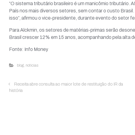
“O sistema tributário brasileiro é um manicômio tributário. 
País nos mais diversos setores, sem contar o custo Brasil.
isso”, afirmou o vice-presidente, durante evento do setor f
Para Alckmin, os setores de matérias-primas serão desoner
Brasil crescer 12% em 15 anos, acompanhando pela alta 
Fonte: Info Money
blog
,
noticias
Receita abre consulta ao maior lote de restituição do IR da
história