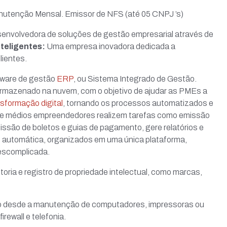
nutenção Mensal. Emissor de NFS (até 05 CNPJ ’s)
envolvedora de soluções de gestão empresarial através de
teligentes:
Uma empresa inovadora dedicada a
lientes.
tware de gestão
ERP
, ou
Sistema Integrado de Gestão
.
armazenado na nuvem, com o objetivo de ajudar as PMEs a
nsformação digital
, tornando os processos automatizados e
 e médios empreendedores realizem tarefas como emissão
missão de boletos e guias de pagamento, gere relatórios e
 e automática, organizados em uma única plataforma,
descomplicada.
toria e registro de propriedade intelectual, como marcas,
o desde a manutenção de computadores, impressoras ou
rewall e telefonia.