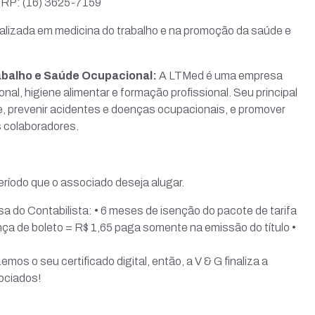
RP: (16) 3625-7159
lizada em medicina do trabalho e na promoção da saúde e
abalho e Saúde Ocupacional:
A LTMed é uma empresa
l, higiene alimentar e formação profissional. Seu principal
te, prevenir acidentes e doenças ocupacionais, e promover
s colaboradores.
íodo que o associado deseja alugar.
a do Contabilista: • 6 meses de isenção do pacote de tarifa
nça de boleto = R$ 1,65 paga somente na emissão do título •
 o seu certificado digital, então, a V & G finaliza a
ociados!