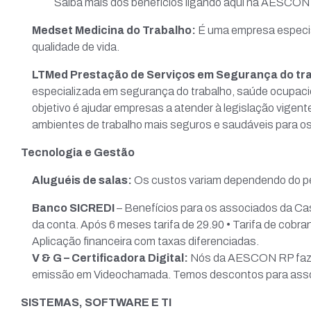
Saiba mais dos benefícios ligando aqui na AESCON 
Medset Medicina do Trabalho:
É uma empresa especia
qualidade de vida.
LTMed Prestação de Serviços em Segurança do tr
especializada em segurança do trabalho, saúde ocupaciona
objetivo é ajudar empresas a atender à legislação vigen
ambientes de trabalho mais seguros e saudáveis para o
Tecnologia e Gestão
Aluguéis de salas:
Os custos variam dependendo do per
Banco SICREDI
–
Benefícios para os associados da Cas
da conta. Após 6 meses tarifa de 29.90 • Tarifa de cobra
Aplicação financeira com taxas diferenciadas.
V & G –
Certificadora Digital:
Nós da AESCON RP fazemos
emissão em Videochamada. Temos descontos para ass
SISTEMAS, SOFTWARE E TI