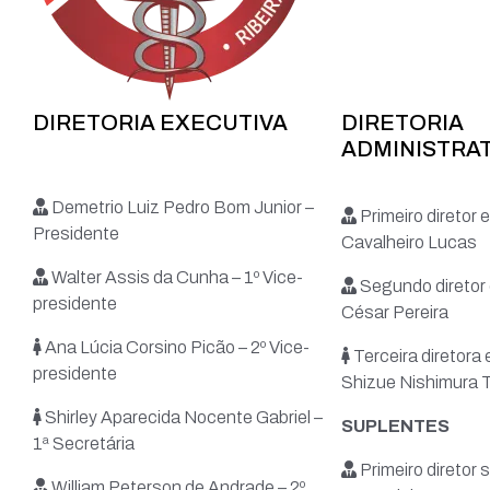
DIRETORIA EXECUTIVA
DIRETORIA
ADMINISTRAT
Demetrio Luiz Pedro Bom Junior –
Primeiro diretor 
Presidente
Cavalheiro Lucas
Walter Assis da Cunha – 1º Vice-
Segundo diretor 
presidente
César Pereira
Ana Lúcia Corsino Picão – 2º Vice-
Terceira diretora 
presidente
Shizue Nishimura T
Shirley Aparecida Nocente Gabriel –
SUPLENTES
1ª Secretária
Primeiro diretor
William Peterson de Andrade – 2º