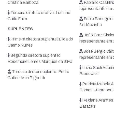
Cristina Barboza
Fabiano Castilhi
representante em J
Terceira diretora efetiva: Luciane
Carla Faim
Fabio Beneguini
Sertãozinho
SUPLENTES
João Braz Simio
Primeira diretora suplente: Élida do
representante em 
Carmo Nunes
José Sérgio Vanz
Segunda diretora suplente:
representante em 
Rosemeire Lemes Marques da Silva
Luzia Sueli Adami
Terceiro diretor suplente: Pedro
Brodowski
Gabriel Mori Bignardi
Patrícia Izabela 
Gomes – represen
Regiane Arantes 
Batatais