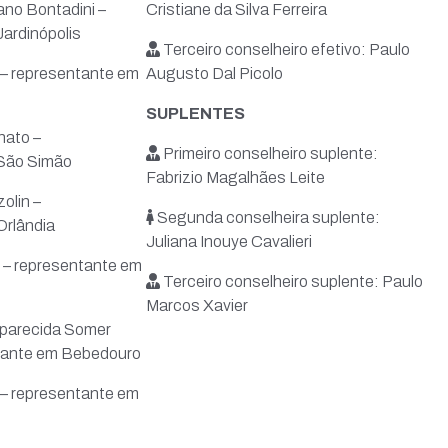
ano Bontadini –
Cristiane da Silva Ferreira
ardinópolis
Terceiro conselheiro efetivo: Paulo
 – representante em
Augusto Dal Picolo
SUPLENTES
nato –
Primeiro conselheiro suplente:
São Simão
Fabrizio Magalhães Leite
olin –
Segunda conselheira suplente:
Orlândia
Juliana Inouye Cavalieri
 – representante em
Terceiro conselheiro suplente: Paulo
Marcos Xavier
Aparecida Somer
tante em Bebedouro
– representante em