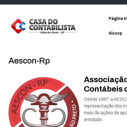
Skip to main content
Página In
Sicorp
Aescon-Rp
Associação
Contábeis d
Desde 1987, a AESCO
representação dos in
meio de ações de apoi
entidade.