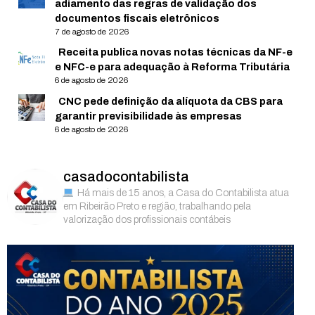
adiamento das regras de validação dos
documentos fiscais eletrônicos
7 de agosto de 2026
Receita publica novas notas técnicas da NF-e
e NFC-e para adequação à Reforma Tributária
6 de agosto de 2026
CNC pede definição da alíquota da CBS para
garantir previsibilidade às empresas
6 de agosto de 2026
casadocontabilista
Há mais de 15 anos, a Casa do Contabilista atua
em Ribeirão Preto e região, trabalhando pela
valorização dos profissionais contábeis