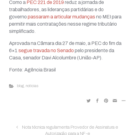
Como a
PEC 221 de 2019
reduz a jornada de
trabalhadores, as lideranças partidárias e do
governo
passaram a articular mudanças
no MEI para
permitir mais contratações nesse regime tributário
simplificado.
Aprovada na Câmara dia 27 de maio, a PEC do fim da
6×1
segue travada no Senado
pelo presidente da
Casa, senador Davi Alcolumbre (União-AP).
Fonte: Agência Brasil
blog
,
noticias
Nota técnica regulamenta Provedor de Assinatura e
Autorização para a NF-e