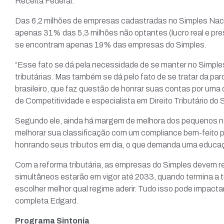
Receita Federal.
Das 6,2 milhões de empresas cadastradas no Simples Naci
apenas 31% das 5,3 milhões não optantes (lucro real e pres
se encontram apenas 19% das empresas do Simples.
“Esse fato se dá pela necessidade de se manter no Simpl
tributárias. Mas também se dá pelo fato de se tratar da 
brasileiro, que faz questão de honrar suas contas por uma
de Competitividade e especialista em Direito Tributário do 
Segundo ele, ainda há margem de melhora dos pequenos ne
melhorar sua classificação com um compliance bem-feito pa
honrando seus tributos em dia, o que demanda uma educação
Com a reforma tributária, as empresas do Simples devem re
simultâneos estarão em vigor até 2033, quando termina a tr
escolher melhor qual regime aderir. Tudo isso pode impact
completa Edgard.
Programa Sintonia