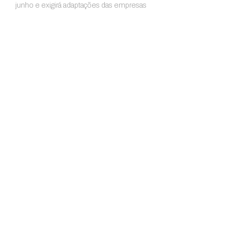
junho e exigirá adaptações das empresas
Menu
Casa do Contabilista
Página Inic
Rua Capitão Salomão, 280
Institucion
(16) 3625-7159
Aesc
recepcao@casadocontabilista.org.br
Sesc
Revis
SEG - SEX:
Trans
08:00 - 11:30 e das 13:00 - 17:30
Trans
Asso