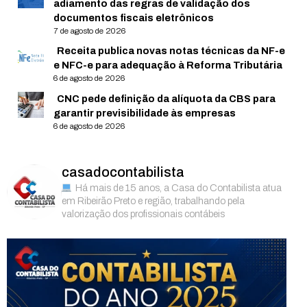
adiamento das regras de validação dos
documentos fiscais eletrônicos
7 de agosto de 2026
Receita publica novas notas técnicas da NF-e
e NFC-e para adequação à Reforma Tributária
6 de agosto de 2026
CNC pede definição da alíquota da CBS para
garantir previsibilidade às empresas
6 de agosto de 2026
casadocontabilista
Há mais de 15 anos, a Casa do Contabilista atua
em Ribeirão Preto e região, trabalhando pela
valorização dos profissionais contábeis