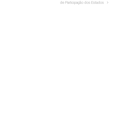
de Participação dos Estados
Facebook
ial
al
on-Rp
Parceiros e Benefícios
on
ta Enfoque
parência – Aescon-RP
parência – Sicorp
ciados