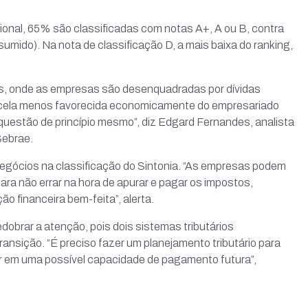
onal, 65% são classificadas com notas A+, A ou B, contra
umido). Na nota de classificação D, a mais baixa do ranking,
es, onde as empresas são desenquadradas por dívidas
parcela menos favorecida economicamente do empresariado
 questão de princípio mesmo”, diz Edgard Fernandes, analista
Sebrae.
gócios na classificação do Sintonia. “As empresas podem
ra não errar na hora de apurar e pagar os impostos,
 financeira bem-feita”, alerta.
dobrar a atenção, pois dois sistemas tributários
ansição. “É preciso fazer um planejamento tributário para
ar em uma possível capacidade de pagamento futura”,