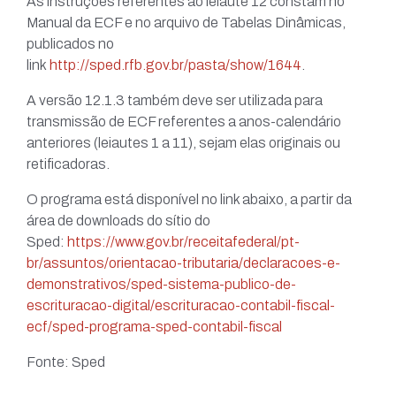
As instruções referentes ao leiaute 12 constam no
Manual da ECF e no arquivo de Tabelas Dinâmicas,
publicados no
link
http://sped.rfb.gov.br/pasta/show/1644
.
A versão 12.1.3 também deve ser utilizada para
transmissão de ECF referentes a anos-calendário
anteriores (leiautes 1 a 11), sejam elas originais ou
retificadoras.
O programa está disponível no link abaixo, a partir da
área de downloads do sítio do
Sped:
https://www.gov.br/receitafederal/pt-
br/assuntos/orientacao-tributaria/declaracoes-e-
demonstrativos/sped-sistema-publico-de-
escrituracao-digital/escrituracao-contabil-fiscal-
ecf/sped-programa-sped-contabil-fiscal
Fonte: Sped