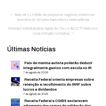
Mais de 1,1 milhão de pequenos negócios podem ser
excluídos do Simples Nacional por inadimplência
Receita Federal atualiza regras da CSLL e da DCTFWeb com
nova instrução normativa
Últimas Notícias
Pais de menina autista poderão deduzir
integralmente gastos com escola no IR
7 de agosto de 2026
Receita Federal orienta empresas sobre
retenção e recolhimento do IRRF sobre
lucros e dividendos
7 de agosto de 2026
Receita Federal e CGIBS esclarecem
adiamento das regras de validação dos