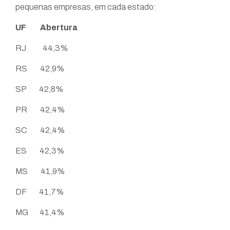
pequenas empresas, em cada estado:
UF Abertura
RJ 44,3%
RS 42,9%
SP 42,8%
PR 42,4%
SC 42,4%
ES 42,3%
MS 41,9%
DF 41,7%
MG 41,4%