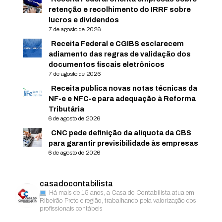
retenção e recolhimento do IRRF sobre
lucros e dividendos
7 de agosto de 2026
Receita Federal e CGIBS esclarecem
adiamento das regras de validação dos
documentos fiscais eletrônicos
7 de agosto de 2026
Receita publica novas notas técnicas da
NF-e e NFC-e para adequação à Reforma
Tributária
6 de agosto de 2026
CNC pede definição da alíquota da CBS
para garantir previsibilidade às empresas
6 de agosto de 2026
casadocontabilista
Há mais de 15 anos, a Casa do Contabilista atua em
Ribeirão Preto e região, trabalhando pela valorização dos
profissionais contábeis