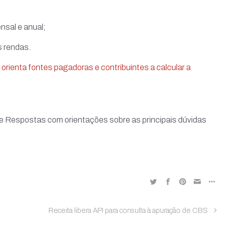
nsal e anual;
s rendas.
 orienta fontes pagadoras e contribuintes a calcular a
Facebook
 e Respostas com orientações sobre as principais dúvidas
ial
al
on-Rp
Parceiros e Benefícios
on
ta Enfoque
parência – Aescon-RP
parência – Sicorp
Receita libera API para consulta à apuração de CBS
ciados