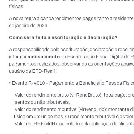
físicas.
A nova regra alcança rendimentos pagos tanto a residentes 
de janeiro de 2026.
Como será feita a escrituração e declaração?
A responsabilidade pela escrituração, declaração e recolh
informar
mensalmente
na Escrituração Fiscal Digital de
pagamentos realizados, observando as orientações abaixo
usuário da EFD-Reinf:
• Evento R-4010 – Pagamento a Beneficiário Pessoa Físic
Valor do rendimento bruto (vlrRendBruto): total pago, cre
isentos ou não tributáveis.
Valor do rendimento tributável (vlrRendTrib): montante 
física em um único mês. O rendimento tributável é o valor t
Valor do IRRF (vlrIR): calculado pela aplicação da alíquo