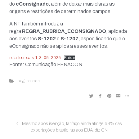
do
eConsignado
, além de deixar mais claras as
origens e restrições de determinados campos.
A NT também introduz a
regra
REGRA_RUBRICA_ECONSIGNADO
, aplicada
aos eventos
S-1202
e
S-1207
, especificando que o
eConsignado não se aplica a esses eventos.
nota-tecnica-s-1-3-05-2025
Baixar
Fonte: Comunicação FENACON
blog
,
noticias
Mesmo após isenção, tarifaço ainda atinge 63% das
exportações brasileiras aos EUA, diz CNI