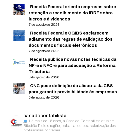
Receita Federal orienta empresas sobre
retenção e recolhimento do IRRF sobre
lucros e dividendos
7 de agosto de 2026
Receita Federal e CGIBS esclarecem
adiamento das regras de validação dos
documentos fiscais eletrônicos
7 de agosto de 2026
Receita publica novas notas técnicas da
NF-e e NFC-e para adequação à Reforma
Tributária
6 de agosto de 2026
CNC pede definição da alíquota da CBS
para garantir previsibilidade às empresas
6 de agosto de 2026
casadocontabilista
Há mais de 15 anos, a Casa do Contabilista atua em
Ribeirão Preto e região, trabalhando pela valorização dos
profissionais contábeis