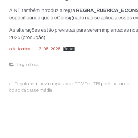
A NT também introduz a regra
REGRA_RUBRICA_ECON
especificando que o eConsignado não se aplica a esses e
As alterações estão previstas para serem implantadas nos
2025 (produção).
nota-tecnica-s-1-3-05-2025
Baixar
blog
,
noticias
Projeto com novas regras para ITCMD e ITBI pode pesar no
bolso da classe média