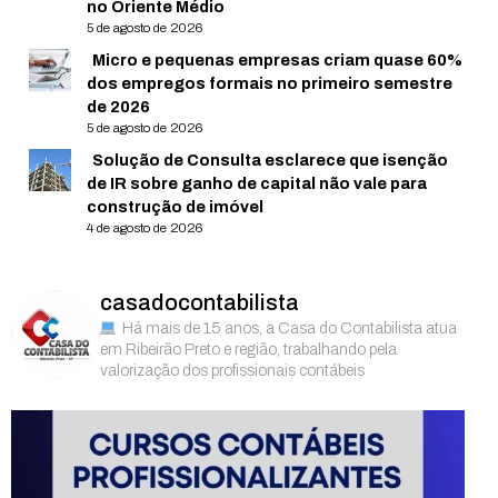
no Oriente Médio
5 de agosto de 2026
Micro e pequenas empresas criam quase 60%
dos empregos formais no primeiro semestre
de 2026
5 de agosto de 2026
Solução de Consulta esclarece que isenção
de IR sobre ganho de capital não vale para
construção de imóvel
4 de agosto de 2026
casadocontabilista
Há mais de 15 anos, a Casa do Contabilista atua
em Ribeirão Preto e região, trabalhando pela
valorização dos profissionais contábeis