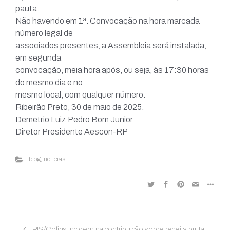
pauta.
Não havendo em 1ª. Convocação na hora marcada
número legal de
associados presentes, a Assembleia será instalada,
em segunda
convocação, meia hora após, ou seja, às 17:30 horas
do mesmo dia e no
mesmo local, com qualquer número.
Ribeirão Preto, 30 de maio de 2025.
Demetrio Luiz Pedro Bom Junior
Diretor Presidente Aescon-RP
blog
,
noticias
PIS/Cofins incidem na contribuição sobre receita bruta,