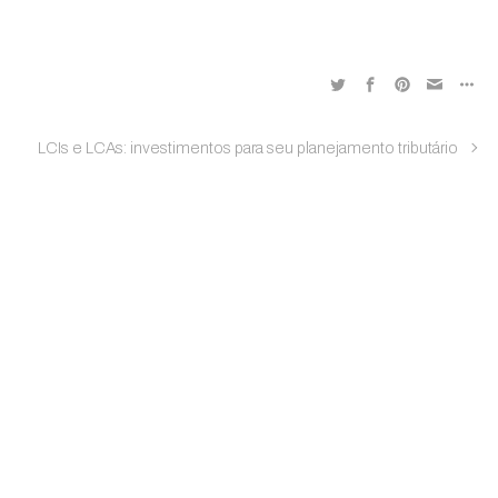
LCIs e LCAs: investimentos para seu planejamento tributário
Facebook
ial
al
on-Rp
Parceiros e Benefícios
on
ta Enfoque
parência – Aescon-RP
parência – Sicorp