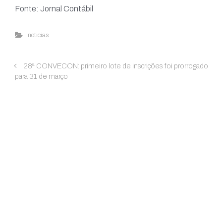
Fonte: Jornal Contábil
noticias
28ª CONVECON: primeiro lote de inscrições foi prorrogado
para 31 de março
Menu
Casa do Contabilista
Página Inic
Rua Capitão Salomão, 280
Institucion
(16) 3625-7159
Aesc
recepcao@casadocontabilista.org.br
Sesc
Revis
SEG - SEX:
Trans
08:00 - 11:30 e das 13:00 - 17:30
Trans