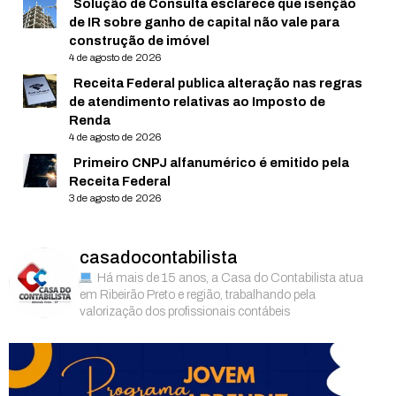
Solução de Consulta esclarece que isenção
de IR sobre ganho de capital não vale para
construção de imóvel
4 de agosto de 2026
Receita Federal publica alteração nas regras
de atendimento relativas ao Imposto de
Renda
4 de agosto de 2026
Primeiro CNPJ alfanumérico é emitido pela
Receita Federal
3 de agosto de 2026
casadocontabilista
Há mais de 15 anos, a Casa do Contabilista atua
em Ribeirão Preto e região, trabalhando pela
valorização dos profissionais contábeis