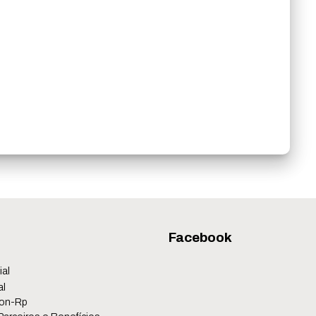
Facebook
ial
al
on-Rp