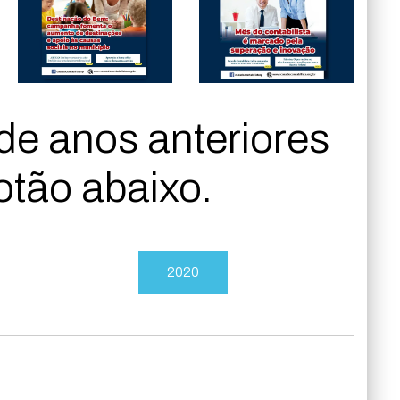
de anos anteriores
otão abaixo.
2020