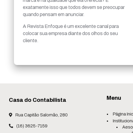
marca e na qualidade que ela oferecia? É
exatamente isso que todos devem se preocupar
quando pensam em anunciar.
A Revista Enfoque é um excelente canal para
colocar sua empresa diante dos olhos do seu
cliente.
Menu
Casa do Contabilista
Página Inic
Rua Capitão Salomão, 280
Institucion
(16) 3625-7159
Aesc