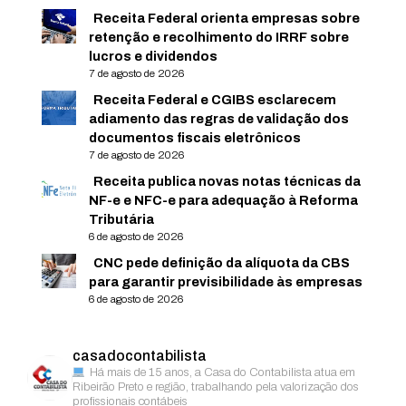
Receita Federal orienta empresas sobre
retenção e recolhimento do IRRF sobre
lucros e dividendos
7 de agosto de 2026
Receita Federal e CGIBS esclarecem
adiamento das regras de validação dos
documentos fiscais eletrônicos
7 de agosto de 2026
Receita publica novas notas técnicas da
NF-e e NFC-e para adequação à Reforma
Tributária
6 de agosto de 2026
CNC pede definição da alíquota da CBS
para garantir previsibilidade às empresas
6 de agosto de 2026
casadocontabilista
Há mais de 15 anos, a Casa do Contabilista atua em
Ribeirão Preto e região, trabalhando pela valorização dos
profissionais contábeis