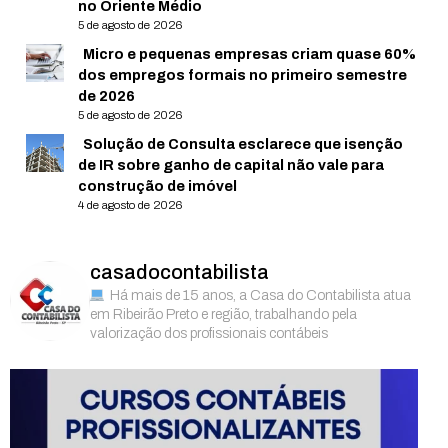
no Oriente Médio
5 de agosto de 2026
Micro e pequenas empresas criam quase 60%
dos empregos formais no primeiro semestre
de 2026
5 de agosto de 2026
Solução de Consulta esclarece que isenção
de IR sobre ganho de capital não vale para
construção de imóvel
4 de agosto de 2026
casadocontabilista
Há mais de 15 anos, a Casa do Contabilista atua
em Ribeirão Preto e região, trabalhando pela
valorização dos profissionais contábeis