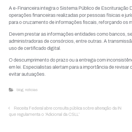
A e-Financeira integra o Sistema Público de Escrituração 
operações financeiras realizadas por pessoas físicas e jur
para o cruzamento de informações fiscais, reforçando os
Devem prestar as informações entidades como bancos, segu
administradoras de consórcios, entre outras. A transmiss
uso de certificado digital.
O descumprimento do prazo ou a entrega com inconsistênci
em lei. Especialistas alertam para a importância de revisa
evitar autuações.
blog
,
noticias
Receita Federal abre consulta pública sobre alteração da IN
que regulamenta o “Adicional da CSLL”