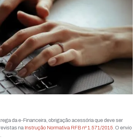
trega da e-Financeira, obrigação acessória que deve ser
revistas na
Instrução Normativa RFB nº 1.571/2015
. O envio
.