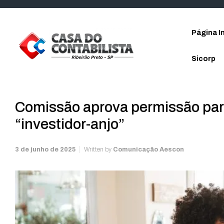
Skip to main content
Página In
Sicorp
Comissão aprova permissão par
“investidor-anjo”
3 de junho de 2025
Written by
Comunicação Aescon