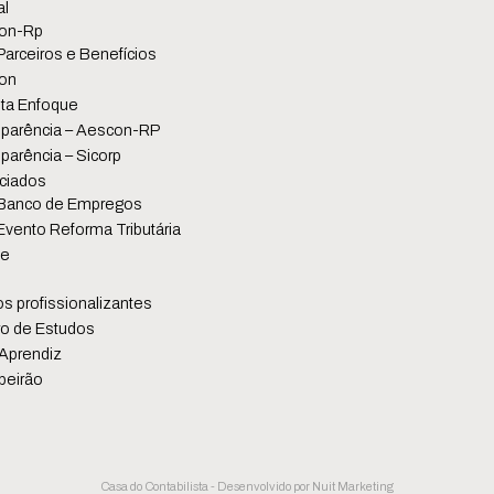
al
on-Rp
Parceiros e Benefícios
on
ta Enfoque
parência – Aescon-RP
parência – Sicorp
ciados
Banco de Empregos
Evento Reforma Tributária
se
s profissionalizantes
o de Estudos
Aprendiz
beirão
Casa do Contabilista - Desenvolvido por
Nuit Marketing