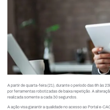
A partir de quarta-feira (21), durante o período das 8h à
por ferramentas robotizadas de baixa repetição. A alteraçã
realizada somente a cada 30 segundos.
A ação visa garantir a qualidade no acesso ao Portal e-CA