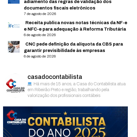
adiamento das regras de validação dos
documentos fiscais eletrônicos
7 de agosto de 2026
Receita publica novas notas técnicas da NF-e
e NFC-e para adequação à Reforma Tributária
6 de agosto de 2026
CNC pede definição da alíquota da CBS para
garantir previsibilidade às empresas
6 de agosto de 2026
casadocontabilista
Há mais de 15 anos, a Casa do Contabilista atua
em Ribeirão Preto e região, trabalhando pela
valorização dos profissionais contábeis