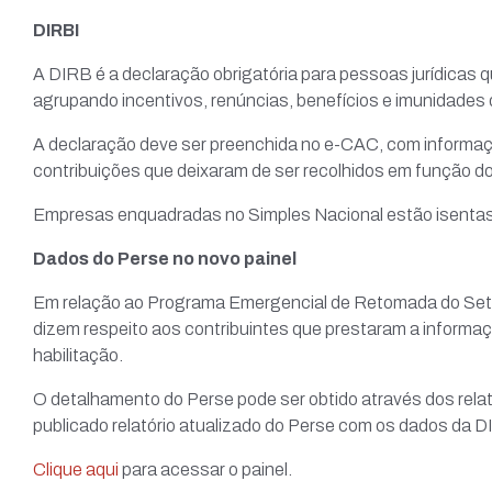
DIRBI
A DIRB é a declaração obrigatória para pessoas jurídicas qu
agrupando incentivos, renúncias, benefícios e imunidades d
A declaração deve ser preenchida no e-CAC, com informaçõe
contribuições que deixaram de ser recolhidos em função d
Empresas enquadradas no Simples Nacional estão isentas
Dados do Perse no novo painel
Em relação ao Programa Emergencial de Retomada do Setor
dizem respeito aos contribuintes que prestaram a informaç
habilitação.
O detalhamento do Perse pode ser obtido através dos relató
publicado relatório atualizado do Perse com os dados da D
Clique aqui
para acessar o painel.