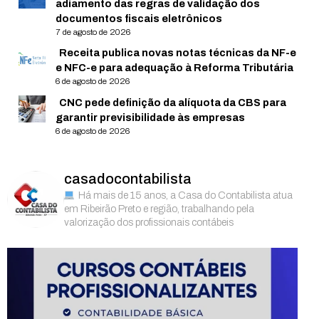
adiamento das regras de validação dos
documentos fiscais eletrônicos
7 de agosto de 2026
Receita publica novas notas técnicas da NF-e
e NFC-e para adequação à Reforma Tributária
6 de agosto de 2026
CNC pede definição da alíquota da CBS para
garantir previsibilidade às empresas
6 de agosto de 2026
casadocontabilista
Há mais de 15 anos, a Casa do Contabilista atua
em Ribeirão Preto e região, trabalhando pela
valorização dos profissionais contábeis