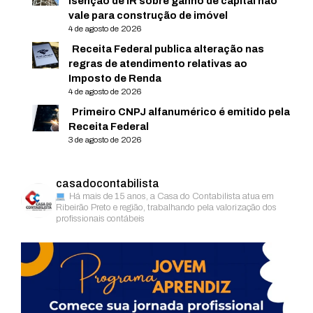
isenção de IR sobre ganho de capital não
vale para construção de imóvel
4 de agosto de 2026
Receita Federal publica alteração nas
regras de atendimento relativas ao
Imposto de Renda
4 de agosto de 2026
Primeiro CNPJ alfanumérico é emitido pela
Receita Federal
3 de agosto de 2026
casadocontabilista
Há mais de 15 anos, a Casa do Contabilista atua em
Ribeirão Preto e região, trabalhando pela valorização dos
profissionais contábeis