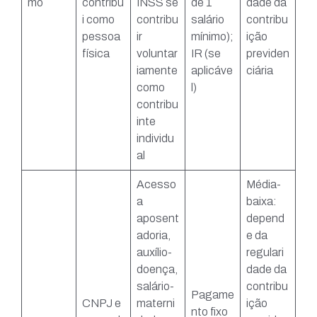
mo
contribu
INSS se
de 1
dade da
i como
contribu
salário
contribu
pessoa
ir
mínimo);
ição
física
voluntar
IR (se
previden
iamente
aplicáve
ciária
como
l)
contribu
inte
individu
al
Acesso
Média-
a
baixa:
aposent
depend
adoria,
e da
auxílio-
regulari
doença,
dade da
salário-
contribu
Pagame
CNPJ e
materni
ição
nto fixo