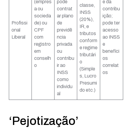
(empres
pode
e da
classe,
a ou
contrat
contribu
INSS
socieda
ar plano
ição;
(20%),
Profissi
de) ou
de
pode ter
IR, e
onal
CPF
previdê
acesso
tributos
Liberal
com
ncia
ao INSS
conform
registro
privada
e
e regime
em
ou
benefíci
tributári
conselh
contribu
os
o
o
ir ao
correlat
(Simple
INSS
os
s, Lucro
como
Presumi
individu
do etc.)
al
‘Pejotização’