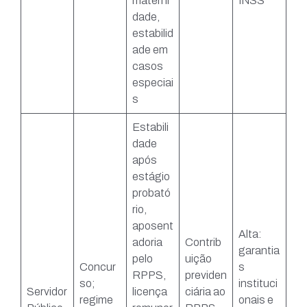
materni
INSS
dade,
estabilid
ade em
casos
especiai
s
Estabili
dade
após
estágio
probató
rio,
aposent
Alta:
adoria
Contrib
garantia
pelo
uição
Concur
s
RPPS,
previden
so;
instituci
Servidor
licença
ciária ao
regime
onais e