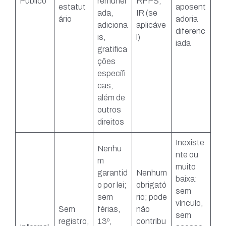
Público
remuner
RPPS,
estatut
aposent
ada,
IR (se
ário
adoria
adiciona
aplicáve
diferenc
is,
l)
iada
gratifica
ções
específi
cas,
além de
outros
direitos
Inexiste
Nenhu
nte ou
m
muito
garantid
Nenhum
baixa:
o por lei;
obrigató
sem
sem
rio; pode
vínculo,
Sem
férias,
não
sem
registro,
13º,
contribu