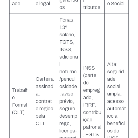
ade
o legal
o Social
os
tributos
Férias,
13º
salário,
FGTS,
INSS,
adiciona
l
Alta:
INSS
noturno
segurid
(parte
Carteira
/pericul
ade
do
assinad
osidade
social
Trabalh
empreg
a;
, aviso
ampla,
o
ado,
contrat
prévio,
acesso
Formal
IRRF,
o regido
seguro-
automát
(CLT)
contribu
pela
desemp
ico a
ição
CLT
rego,
benefíci
patronal
licença-
os do
, FGTS