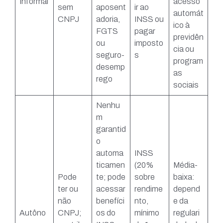
Informal
acesso
sem
aposent
ir ao
automát
CNPJ
adoria,
INSS ou
ico à
FGTS
pagar
previdên
ou
imposto
cia ou
seguro-
s
program
desemp
as
rego
sociais
Nenhu
m
garantid
o
automa
INSS
ticamen
(20%
Média-
Pode
te; pode
sobre
baixa:
ter ou
acessar
rendime
depend
não
benefíci
nto,
e da
Autôno
CNPJ;
os do
mínimo
regulari