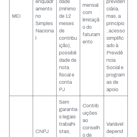
enquadr
dade
previden
mensal
amento
(mínimo
ciária,
com
MEI
no
de 12
mas, a
limitaçã
Simples
meses
princípio
o do
Naciona
de
, acesso
faturam
l
contribu
simplific
ento
ição),
ado à
possibili
Previdê
dade de
ncia
nota
Social e
fiscal e
program
conta
as de
PJ
apoio
Sem
Contrib
garantia
uições
s legais
ao
trabalhi
Variável:
conselh
CNPJ
stas;
depend
o de