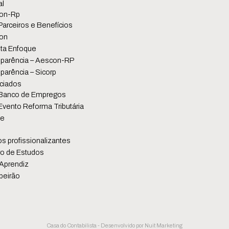
al
on-Rp
Parceiros e Benefícios
on
ta Enfoque
parência – Aescon-RP
parência – Sicorp
ciados
Banco de Empregos
Evento Reforma Tributária
se
s profissionalizantes
o de Estudos
Aprendiz
beirão
Casa do Contabilista - Desenvolvido por
Nuit Marketing