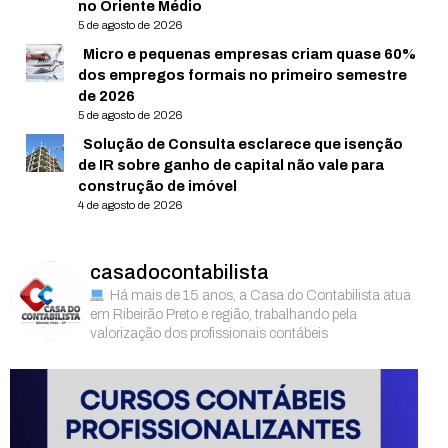
no Oriente Médio
5 de agosto de 2026
Micro e pequenas empresas criam quase 60%
dos empregos formais no primeiro semestre
de 2026
5 de agosto de 2026
Solução de Consulta esclarece que isenção
de IR sobre ganho de capital não vale para
construção de imóvel
4 de agosto de 2026
casadocontabilista
Há mais de 15 anos, a Casa do Contabilista atua
em Ribeirão Preto e região, trabalhando pela
valorização dos profissionais contábeis