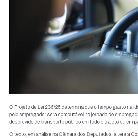
O Projeto de Lei 236/25 determina que o tempo gasto na id
pelo empregador será computável na jornada do empregado, 
desprovido de transporte público em todo o trajeto ou em pa
O texto, em análise na Câmara dos Deputados, altera a
Con