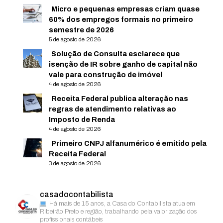
Micro e pequenas empresas criam quase
60% dos empregos formais no primeiro
semestre de 2026
5 de agosto de 2026
Solução de Consulta esclarece que
isenção de IR sobre ganho de capital não
vale para construção de imóvel
4 de agosto de 2026
Receita Federal publica alteração nas
regras de atendimento relativas ao
Imposto de Renda
4 de agosto de 2026
Primeiro CNPJ alfanumérico é emitido pela
Receita Federal
3 de agosto de 2026
casadocontabilista
Há mais de 15 anos, a Casa do Contabilista atua em
Ribeirão Preto e região, trabalhando pela valorização dos
profissionais contábeis