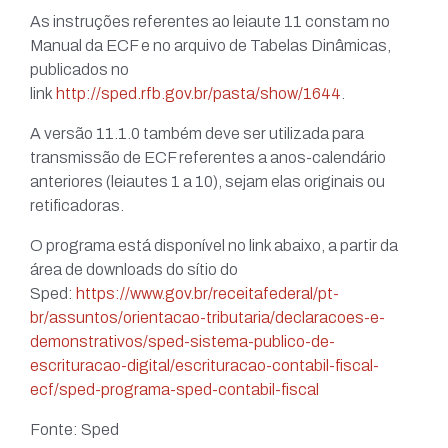
As instruções referentes ao leiaute 11 constam no
Manual da ECF e no arquivo de Tabelas Dinâmicas,
publicados no
link
http://sped.rfb.gov.br/pasta/show/1644
.
A versão 11.1.0 também deve ser utilizada para
transmissão de ECF referentes a anos-calendário
anteriores (leiautes 1 a 10), sejam elas originais ou
retificadoras.
O programa está disponível no link abaixo, a partir da
área de downloads do sítio do
Sped:
https://www.gov.br/receitafederal/pt-
br/assuntos/orientacao-tributaria/declaracoes-e-
demonstrativos/sped-sistema-publico-de-
escrituracao-digital/escrituracao-contabil-fiscal-
ecf/sped-programa-sped-contabil-fiscal
Fonte: Sped