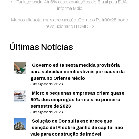
Tarifaço exclui 44,6% das exportações do Brasil para EUA,
informa Mdic
Menos alíquota, mais arrecadação: Como o PL 409/25 pode
revolucionar o ITCMD
Últimas Notícias
Governo edita sexta medida provisória
para subsidiar combustíveis por causa da
guerra no Oriente Médio
5 de agosto de 2026
Micro e pequenas empresas criam quase
60% dos empregos formais no primeiro
semestre de 2026
5 de agosto de 2026
Solução de Consulta esclarece que
isenção de IR sobre ganho de capital não
vale para construção de imóvel