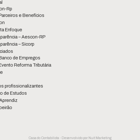
al
on-Rp
Parceiros e Benefícios
on
ta Enfoque
parência – Aescon-RP
parência – Sicorp
ciados
Banco de Empregos
Evento Reforma Tributária
se
s profissionalizantes
o de Estudos
Aprendiz
beirão
Casa do Contabilista - Desenvolvido por
Nuit Marketing