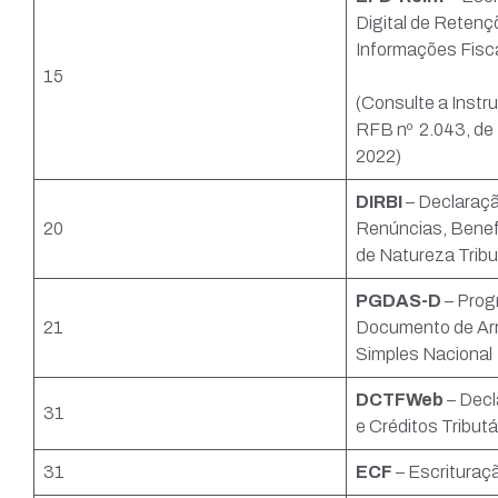
Digital de Retenç
Informações Fisc
15
(Consulte a Instr
RFB nº 2.043, de
2022)
DIRBI
– Declaraçã
20
Renúncias, Benef
de Natureza Tribu
PGDAS-D
– Prog
21
Documento de Ar
Simples Nacional
DCTFWeb
– Decl
31
e Créditos Tributá
31
ECF
– Escrituraçã