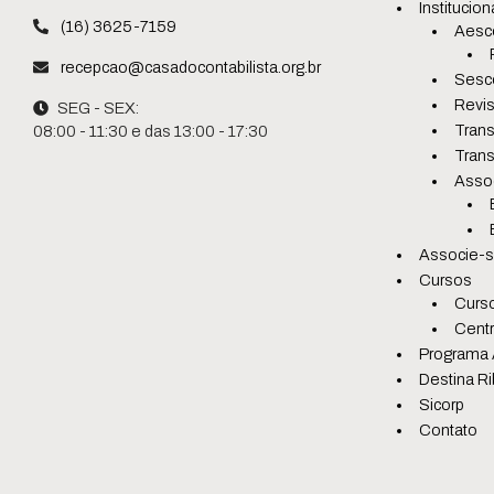
Institucion
(16) 3625-7159
Aesc
recepcao@casadocontabilista.org.br
Sesc
Revis
SEG - SEX:
Trans
08:00 - 11:30 e das 13:00 - 17:30
Trans
Asso
Associe-
Cursos
Curso
Centr
Programa 
Destina Ri
Sicorp
Contato