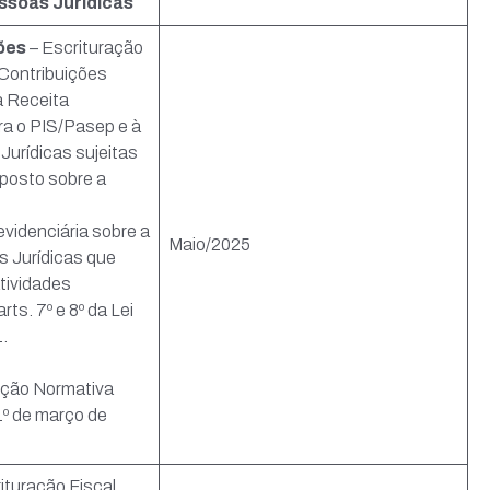
essoas Jurídicas
ões
– Escrituração
 Contribuições
a Receita
ra o PIS/Pasep e à
Jurídicas sujeitas
mposto sobre a
evidenciária sobre a
Maio/2025
s Jurídicas que
tividades
rts. 7º e 8º da Lei
.
ução Normativa
1º de março de
ituração Fiscal