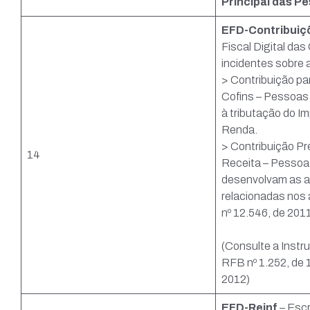
Principal das P
EFD-Contribuiç
Fiscal Digital das
incidentes sobre 
> Contribuição pa
Cofins – Pessoas 
à tributação do I
Renda.
> Contribuição Pr
14
Receita – Pessoa
desenvolvam as a
relacionadas nos a
nº 12.546, de 2011
(Consulte a Instr
RFB nº 1.252, de 
2012)
EFD-Reinf
– Escr