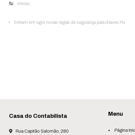
noticias
Entram em vigor novas regras de segurança para chaves Pix
Menu
Casa do Contabilista
Página Inic
Rua Capitão Salomão, 280