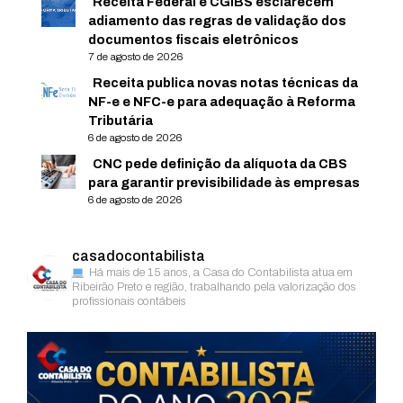
Receita Federal e CGIBS esclarecem
adiamento das regras de validação dos
documentos fiscais eletrônicos
7 de agosto de 2026
Receita publica novas notas técnicas da
NF-e e NFC-e para adequação à Reforma
Tributária
6 de agosto de 2026
CNC pede definição da alíquota da CBS
para garantir previsibilidade às empresas
6 de agosto de 2026
casadocontabilista
Há mais de 15 anos, a Casa do Contabilista atua em
Ribeirão Preto e região, trabalhando pela valorização dos
profissionais contábeis