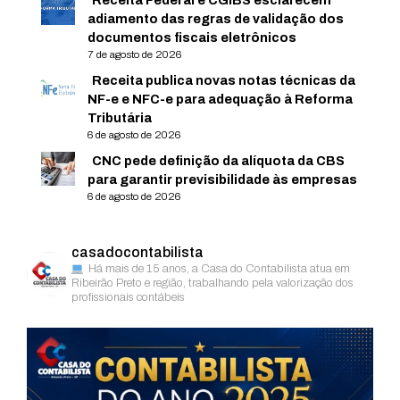
Receita Federal e CGIBS esclarecem
adiamento das regras de validação dos
documentos fiscais eletrônicos
7 de agosto de 2026
Receita publica novas notas técnicas da
NF-e e NFC-e para adequação à Reforma
Tributária
6 de agosto de 2026
CNC pede definição da alíquota da CBS
para garantir previsibilidade às empresas
6 de agosto de 2026
casadocontabilista
Há mais de 15 anos, a Casa do Contabilista atua em
Ribeirão Preto e região, trabalhando pela valorização dos
profissionais contábeis