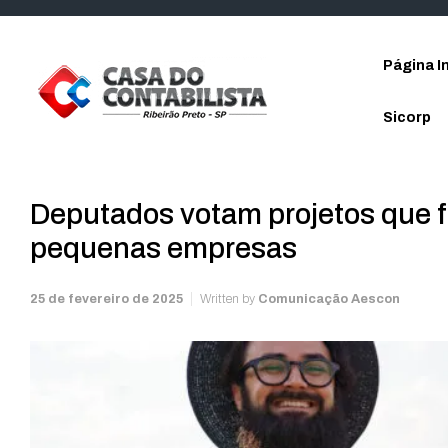
Skip to main content
Página In
Sicorp
Deputados votam projetos que f
pequenas empresas
25 de fevereiro de 2025
Written by
Comunicação Aescon