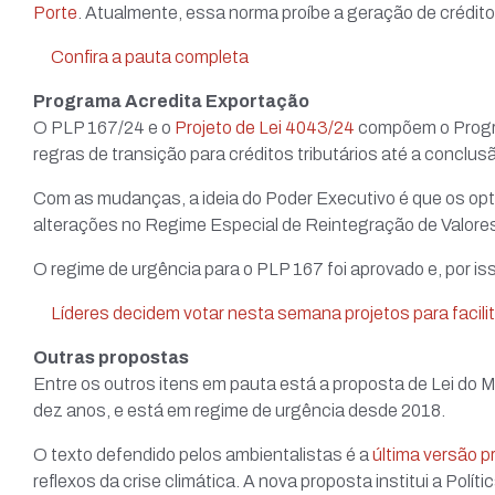
Porte
. Atualmente, essa norma proíbe a geração de crédito
Confira a pauta completa
Programa Acredita Exportação
O PLP 167/24 e o
Projeto de Lei 4043/24
compõem o Progr
regras de transição para créditos tributários até a conclus
Com as mudanças, a ideia do Poder Executivo é que os op
alterações no Regime Especial de Reintegração de Valores
O regime de urgência para o PLP 167 foi aprovado e, por iss
Líderes decidem votar nesta semana projetos para faci
Outras propostas
Entre os outros itens em pauta está a proposta de Lei do M
dez anos, e está em regime de urgência desde 2018.
O texto defendido pelos ambientalistas é a
última versão 
reflexos da crise climática. A nova proposta institui a Pol