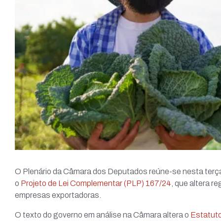
O Plenário da Câmara dos Deputados reúne-se nesta terça-f
o
Projeto de Lei Complementar (PLP) 167/24
, que altera r
empresas exportadoras.
O texto do governo em análise na Câmara altera o
Estatut