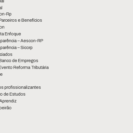
ial
al
on-Rp
Parceiros e Benefícios
on
ta Enfoque
parência – Aescon-RP
parência – Sicorp
ciados
Banco de Empregos
Evento Reforma Tributária
se
s profissionalizantes
o de Estudos
Aprendiz
beirão