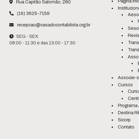
Página Inic
Rua Capitão Salomão, 280
Institucion
(16) 3625-7159
Aesc
recepcao@casadocontabilista.org.br
Sesc
Revis
SEG - SEX:
Trans
08:00 - 11:30 e das 13:00 - 17:30
Trans
Asso
Associe-
Cursos
Curso
Centr
Programa 
Destina Ri
Sicorp
Contato