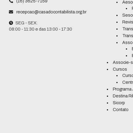
(16) 3625-7159
Aesc
recepcao@casadocontabilista.org.br
Sesc
Revis
SEG - SEX:
Trans
08:00 - 11:30 e das 13:00 - 17:30
Trans
Asso
Associe-
Cursos
Curso
Centr
Programa 
Destina Ri
Sicorp
Contato