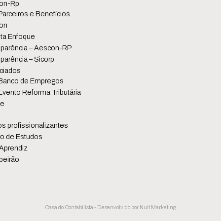
on-Rp
Parceiros e Benefícios
on
ta Enfoque
parência – Aescon-RP
parência – Sicorp
ciados
Banco de Empregos
Evento Reforma Tributária
se
s profissionalizantes
o de Estudos
Aprendiz
beirão
Casa do Contabilista - Desenvolvido por
Nuit Marketing