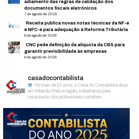
adiamento das regras de validação dos
documentos fiscais eletrônicos
7 de agosto de 2026
Receita publica novas notas técnicas da NF-e
e NFC-e para adequação à Reforma Tributária
6 de agosto de 2026
CNC pede definição da alíquota da CBS para
garantir previsibilidade às empresas
6 de agosto de 2026
casadocontabilista
Há mais de 15 anos, a Casa do Contabilista atua
em Ribeirão Preto e região, trabalhando pela
valorização dos profissionais contábeis