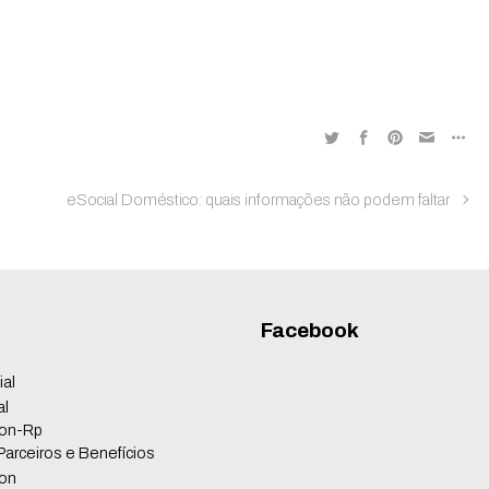
eSocial Doméstico: quais informações não podem faltar
Facebook
ial
al
on-Rp
Parceiros e Benefícios
on