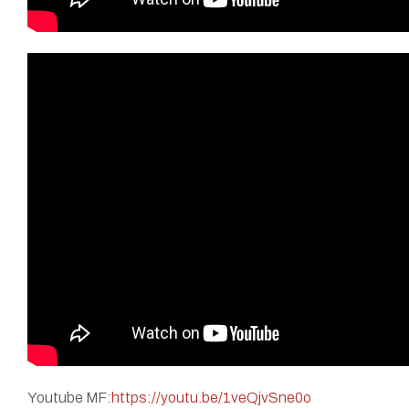
Youtube MF:
https://youtu.be/1veQjvSne0o