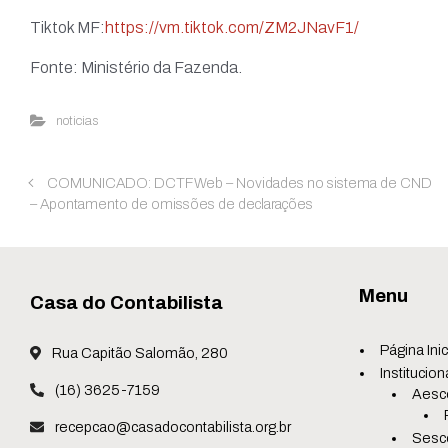
Tiktok MF:
https://vm.tiktok.com/ZM2JNavF1/
Fonte: Ministério da Fazenda.
noticias
COMUNICADO: DCTFWeb – Novidades no sistema de CND
– Apontamento de omissões de declarações
Menu
Casa do Contabilista
Página Inic
Rua Capitão Salomão, 280
Institucion
(16) 3625-7159
Aesc
recepcao@casadocontabilista.org.br
Sesc