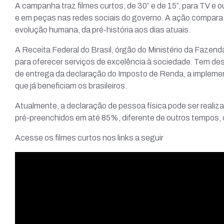
A campanha traz filmes curtos, de 30” e de 15”, para TV e o
e em peças nas redes sociais do governo. A ação compara
evolução humana, da pré-história aos dias atuais.
A Receita Federal do Brasil, órgão do Ministério da Fazen
para oferecer serviços de excelência à sociedade. Tem d
de entrega da declaração do Imposto de Renda, a impleme
que já beneficiam os brasileiros.
Atualmente, a declaração de pessoa física pode ser realiz
pré-preenchidos em até 85%, diferente de outros tempos, c
Acesse os filmes curtos nos links a seguir