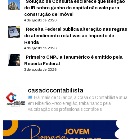
Solução de Consulta esclarece que isenção
de IR sobre ganho de capital não vale para
construção de imóvel
4 de agosto de 2026
Receita Federal publica alteração nas regras
de atendimento relativas ao Imposto de
Renda
4 de agosto de 2026
Primeiro CNPJ alfanumérico é emitido pela
Receita Federal
3 de agosto de 2026
casadocontabilista
Há mais de 15 anos, a Casa do Contabilista atua
em Ribeirão Preto e região, trabalhando pela
valorização dos profissionais contábeis