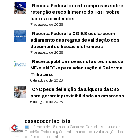
Receita Federal orienta empresas sobre
retenção e recolhimento do IRRF sobre
lucros e dividendos
7 de agosto de 2026
Receita Federal e CGIBS esclarecem
adiamento das regras de validação dos
documentos fiscais eletrônicos
7 de agosto de 2026
Receita publica novas notas técnicas da
NF-e e NFC-e para adequação à Reforma
Tributária
6 de agosto de 2026
CNC pede definição da alíquota da CBS
para garantir previsibilidade às empresas
6 de agosto de 2026
casadocontabilista
Há mais de 15 anos, a Casa do Contabilista atua em
Ribeirão Preto e região, trabalhando pela valorização dos
profissionais contábeis