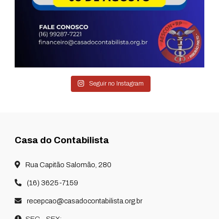
Seguir no Instagram
Casa do Contabilista
Rua Capitão Salomão, 280
(16) 3625-7159
recepcao@casadocontabilista.org.br
SEG - SEX: