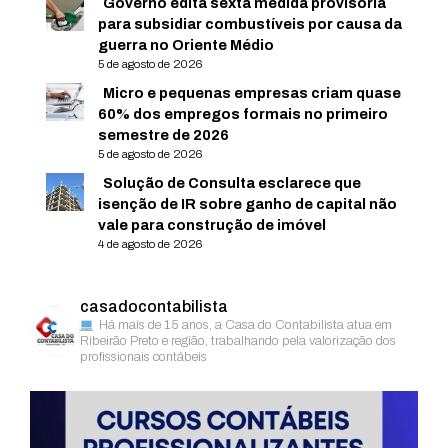
Governo edita sexta medida provisória
para subsidiar combustíveis por causa da
guerra no Oriente Médio
5 de agosto de 2026
Micro e pequenas empresas criam quase
60% dos empregos formais no primeiro
semestre de 2026
5 de agosto de 2026
Solução de Consulta esclarece que
isenção de IR sobre ganho de capital não
vale para construção de imóvel
4 de agosto de 2026
casadocontabilista
Há mais de 15 anos, a Casa do Contabilista atua em
Ribeirão Preto e região, trabalhando pela valorização dos
profissionais contábeis