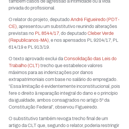
também casos de agressão a intimidade ou a vida
privada do profissional.
O relator do projeto, deputado
André Figueiredo (PDT-
CE)
, apresentou um substitutivo reunindo alterações
previstas no
PL 8544/17
, do deputado
Cleber Verde
(Republicanos-MA)
, e nos apensados PL 9204/17, PL
614/19 e PL 913/19.
O texto aprovado exclui da
Consolidação das Leis do
Trabalho (CLT)
trecho que estabelece valores
máximos para as indenizações por danos
extrapatrimoniais com base no salário do empregado.
“Essa limitação é evidentemente inconstitucional, pois
fere o direito à reparação integral do dano e o princípio
da igualdade, ambos consagrados no artigo 5º da
Constituição Federal”, observou Figueiredo.
O substitutivo também revoga trecho final de um
artigo da CLT que, segundo o relator, poderia restringir