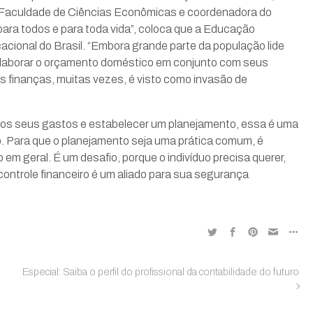
on-Rp
 Faculdade de Ciências Econômicas e coordenadora do
Parceiros e Benefícios
ara todos e para toda vida”, coloca que a Educação
on
acional do Brasil. “Embora grande parte da população lide
ta Enfoque
e elaborar o orçamento doméstico em conjunto com seus
parência – Aescon-RP
 finanças, muitas vezes, é visto como invasão de
parência – Sicorp
ciados
Banco de Empregos
 os seus gastos e estabelecer um planejamento, essa é uma
Evento Reforma Tributária
o. Para que o planejamento seja uma prática comum, é
se
em geral. É um desafio, porque o indivíduo precisa querer,
s profissionalizantes
ontrole financeiro é um aliado para sua segurança
o de Estudos
Aprendiz
beirão
Especial: Saiba o perfil do profissional da contabilidade do futuro
Casa do Contabilista - Desenvolvido por
Nuit Marketing