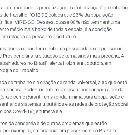
 informalidade, a precarização e a “uberização” do trabalho
s de trabalho. “O IBGE coloca que 23% da população
e significa: VIRE-SE. Desses, quase 80% não tem nenhuma
nto médio mais baixo de toda a escala, é a condição
a em relação ao presente e ao futuro.
previdência e não tem nenhuma possibilidade de pensar no
 Previdenciária, a situação se torna ainda mais precária. A
rabalhadores no Brasil”, alerta Holzmann, doutora em
logia do Trabalho.
da de trabalho e a criação de renda universal, algo que está
esários ‘ligados’ no futuro precisam pensar para além da
gora é como garantir uma renda mínima para a população e
esenhar os sistemas tributários e as redes de proteção social
o pós Covid-19”, enumera ele.
tos da pandemia e de outros problemas que estão
 por exemplo), em especial em países como o Brasil, o