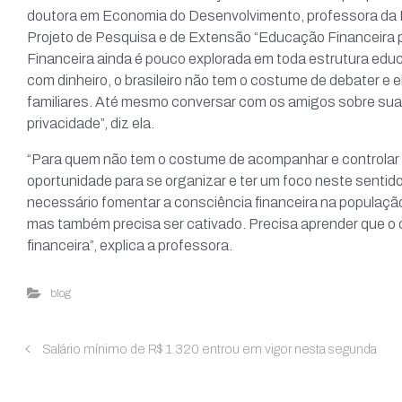
Aesc
doutora em Economia do Desenvolvimento, professora da
recepcao@casadocontabilista.org.br
Projeto de Pesquisa e de Extensão “Educação Financeira p
Sesc
Financeira ainda é pouco explorada em toda estrutura educ
Revis
SEG - SEX:
com dinheiro, o brasileiro não tem o costume de debater 
Trans
08:00 - 11:30 e das 13:00 - 17:30
familiares. Até mesmo conversar com os amigos sobre suas
Trans
Asso
privacidade”, diz ela.
“Para quem não tem o costume de acompanhar e controlar
oportunidade para se organizar e ter um foco neste sentid
Associe-
necessário fomentar a consciência financeira na população 
Cursos
Curso
mas também precisa ser cativado. Precisa aprender que o c
Centr
financeira”, explica a professora.
Programa 
Destina Ri
blog
Sicorp
Contato
Salário mínimo de R$ 1.320 entrou em vigor nesta segunda