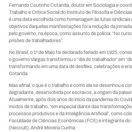
Fernando Coutinho Cotanda, doutor em Sociologia e coor
Trabalho e Crítica Social do Instituto de Filosofia e Ciên
é uma data escolhida como homenagem às lutas sindicais 
objetivos daquelas manifestações foi a redução da jornada
pelo governo, na época, como assunto de polícia. “No curs
prisões de trabalhadores”.
No Brasil, o 1º de Maio foi declarado feriado em 1925, consid
o governo Vargas transformou o “dia do trabalhador” em “di
transformando em uma data de desfiles, celebrações e enal
Cotanda.
Mas afinal, o que é o trabalho e como ele se desenhou e c
degradante, desenvolvida por escravos, a origem da palavra
Atualmente, após dois anos do início da pandemia do Covi
modos de trabalho, “em especial diante das transformaçõe
processos produtivos e da Inteligência Artificial”, como c
Faculdade de Ciências Econômicas (FCE) e integrante do 
(Neccult), André Moreira Cunha.