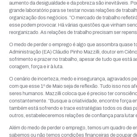
aumento da desigualdade e da pobreza são inevitáveis. Po
grande laboratório para se testar novas relações de trabal
organização dos negócios. “O mercado de trabalho reflet
esse podem provocar. Há várias questões que vinham sendo
reorganizado. As relações de trabalho precisam ser repen
O medo de perder o emprego é algo que assombra quase to
Administração (EA) Cláudio Pinho Mazzilli, doutor em Ciênc
sofrimento e prazer no trabalho, apesar de tudo que está 
coragem, força e ir à luta.
O cenário de incerteza, medo e insegurança, agravados pela
com que esse 1º de Maio seja de reflexão. Tudo isso nos 
seres humanos. Mazzilli coloca que é preciso ter consciênci
constantemente. “Busque a criatividade, encontre força emo
Menu
também está sofrendo e trace estratégias todos os dias p
Casa do Contabilista
outros, estabeleceremos relações de confiança para lutar 
Página Inic
Rua Capitão Salomão, 280
Além do medo de perder o emprego, temos um quadro de en
Institucion
sabemos ou não temos condições financeiras de poupar di
(16) 3625-7159