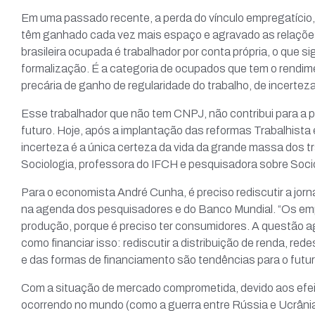
Em uma passado recente, a perda do vínculo empregatício, a
têm ganhado cada vez mais espaço e agravado as relaçõe
brasileira ocupada é trabalhador por conta própria, o qu
formalização. É a categoria de ocupados que tem o rendime
precária de ganho de regularidade do trabalho, de incertez
Esse trabalhador que não tem CNPJ, não contribui para a 
futuro. Hoje, após a implantação das reformas Trabalhista e
incerteza é a única certeza da vida da grande massa dos t
Sociologia, professora do IFCH e pesquisadora sobre Socio
Para o economista André Cunha, é preciso rediscutir a jorna
na agenda dos pesquisadores e do Banco Mundial. “Os empr
produção, porque é preciso ter consumidores. A questão a
como financiar isso: rediscutir a distribuição de renda, red
e das formas de financiamento são tendências para o futur
Com a situação de mercado comprometida, devido aos efei
ocorrendo no mundo (como a guerra entre Rússia e Ucrânia,