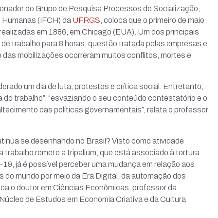
denador do Grupo de Pesquisa Processos de Socialização,
cias Humanas (IFCH) da
UFRGS
, coloca que o primeiro de maio
realizadas em 1886, em Chicago (EUA). Um dos principais
 de trabalho para 8 horas, questão tratada pelas empresas e
o das mobilizações ocorreram muitos conflitos, mortes e
erado um dia de luta, protestos e crítica social. Entretanto,
a do trabalho”, “esvaziando o seu conteúdo contestatório e o
tecimento das políticas governamentais”, relata o professor
ontinua se desenhando no Brasil? Visto como atividade
 trabalho remete a tripalium, que está associado à tortura.
d-19, já é possível perceber uma mudança em relação aos
s do mundo por meio da Era Digital, da automação dos
oloca o doutor em Ciências Econômicas, professor da
Núcleo de Estudos em Economia Criativa e da Cultura