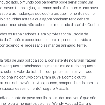
r outro lado, o mundo pós pandemia pode servir como um
ho, novas tecnologias, sistemas mais eficientes e uma nova
irá sobre as mudanças socioculturais que momentos como
 discutidas antes e que agora precisam ter o debate
sadas, mas ainda não sabemos o resultado disso” diz Cunha.
dos os trabalhadores. Para o professor da Escola de
ia da Gestão e pesquisador sobre a qualidade de vida e
acontecendo, é necessário se manter animado, ter fé,
 falta de uma política social consistente no Brasil, fazem
afeta enquanto trabalhadores, mas acima de tudo enquanto
a sobre o valor do trabalho, que precisa ser reinventado
cional no convívio com a família, veja como o outro
ara sua sobrevivência. Aos poucos, compartilhando com os
Facebook
e superar esse momento”, sugere Mazzilli.
ial
dividamento do povo brasileiro. Um dos motivos é que não
al
nheiro para momentos de crise. Wendy Haddad Carraro,