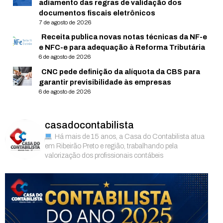
adiamento das regras de validação dos
documentos fiscais eletrônicos
7 de agosto de 2026
Receita publica novas notas técnicas da NF-e
e NFC-e para adequação à Reforma Tributária
6 de agosto de 2026
CNC pede definição da alíquota da CBS para
garantir previsibilidade às empresas
6 de agosto de 2026
casadocontabilista
Há mais de 15 anos, a Casa do Contabilista atua
em Ribeirão Preto e região, trabalhando pela
valorização dos profissionais contábeis