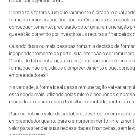
capacidade gerencial etc.
Dentre tais fatores, um que raramente é citado, o qual pode
forma de remuneração dos sócios. Os sócios são aqueles q
consequentemente, precisarão obter uma remuneração prop
que estão correndo por investir seus recursos financeiros 
Quando duas ou mais pessoas tomam a decisão de formar
independentemente do porte, sua intenção é ser remunera
Diante de tal constatação, a pergunta que surge é: como
forma que não prejudique o empreendimento e que, conse
empreendedores?
Na verdade, a forma ideal dessa remuneração vai variar m
está sendo mais utilizado pelas micro e pequenas empresa
recebida de acordo com o trabalho executado dentro da e
Para se definir o valor do pró labore, deve-se ter em mente
empreendedor quanto para o empreendimento. Infelizment
valor para atender suas necessidades financeiras, sem lev