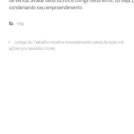
de venda, avaliar seus lucros e corrigir seus erros, ou sej
condenando seu empreendimento.
blog
Justiça do Trabalho recebe mensalmente cerca de seis mil
ações por assédio moral