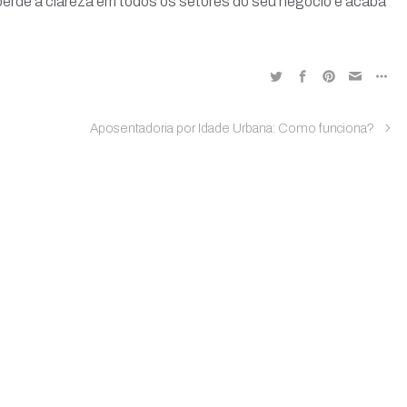
a, perde a clareza em todos os setores do seu negócio e acaba
Aposentadoria por Idade Urbana: Como funciona?