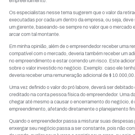
empreendimento.
Os especialistas nesse tema sugerem que o valor da retir
executadas por cada um dentro da empresa, ou seja, deve s
um gerente, baseando-se sempre no valor que o mercado e
arcar com tal montante.
Em minha opinião, além de o empreendedor receber uma rem
compatível com o mercado, deveria também receber um adici
no empreendimento e estar correndo um risco. Este adicio
sobre o valor investido no negócio. Exemplo: caso ele tenh
deveria receber uma remuneração adicional de $ 10.000,00.
Uma vez definido o valor do pró labore, deverá ser debitad
creditado na conta pessoa física do empreendedor. Uma d
chegar até mesmo a causar o encerramento do negócio, é
empreendimento, afetando diretamente o planejamento fin
Quando o empreendedor passa a misturar suas despesas p
enxergar seu negócio passa a ser constante, pois não con