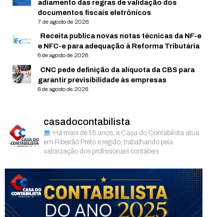
adiamento das regras de validação dos
documentos fiscais eletrônicos
7 de agosto de 2026
Receita publica novas notas técnicas da NF-e
e NFC-e para adequação à Reforma Tributária
6 de agosto de 2026
CNC pede definição da alíquota da CBS para
garantir previsibilidade às empresas
6 de agosto de 2026
casadocontabilista
Há mais de 15 anos, a Casa do Contabilista atua
em Ribeirão Preto e região, trabalhando pela
valorização dos profissionais contábeis