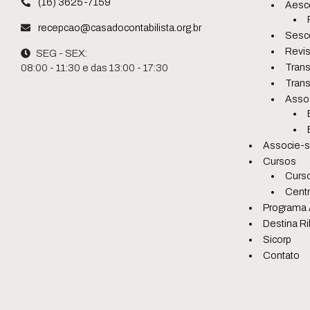
(16) 3625-7159
Aesc
recepcao@casadocontabilista.org.br
Sesc
Revis
SEG - SEX:
Trans
08:00 - 11:30 e das 13:00 - 17:30
Trans
Asso
Associe-
Cursos
Curso
Centr
Programa 
Destina Ri
Sicorp
Contato