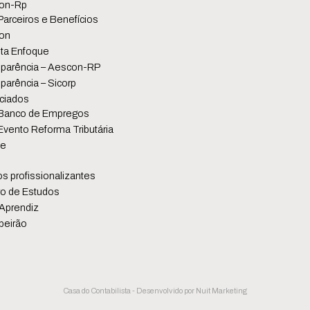
on-Rp
Parceiros e Benefícios
on
ta Enfoque
parência – Aescon-RP
parência – Sicorp
ciados
Banco de Empregos
Evento Reforma Tributária
se
s profissionalizantes
o de Estudos
Aprendiz
beirão
Casa do Contabilista - Desenvolvido por
Nuit Marketing