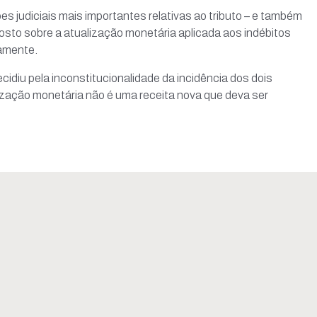
Evento Reforma Tributária
s judiciais mais importantes relativas ao tributo – e também
se
posto sobre a atualização monetária aplicada aos indébitos
s profissionalizantes
damente.
o de Estudos
idiu pela inconstitucionalidade da incidência dos dois
Aprendiz
ualização monetária não é uma receita nova que deva ser
beirão
Casa do Contabilista - Desenvolvido por
Nuit Marketing