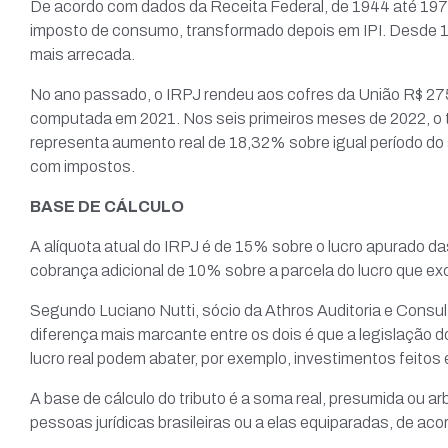
De acordo com dados da Receita Federal, de 1944 até 1978,
imposto de consumo, transformado depois em IPI. Desde 1
mais arrecada.
No ano passado, o IRPJ rendeu aos cofres da União R$ 275
computada em 2021. Nos seis primeiros meses de 2022, o t
representa aumento real de 18,32% sobre igual período do
com impostos.
BASE DE CÁLCULO
A alíquota atual do IRPJ é de 15% sobre o lucro apurado d
cobrança adicional de 10% sobre a parcela do lucro que ex
Segundo Luciano Nutti, sócio da Athros Auditoria e Consulto
diferença mais marcante entre os dois é que a legislação 
lucro real podem abater, por exemplo, investimentos feitos
A base de cálculo do tributo é a soma real, presumida ou ar
pessoas jurídicas brasileiras ou a elas equiparadas, de ac