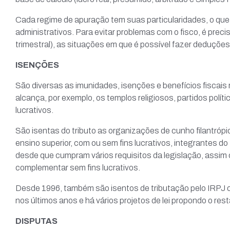
Cada regime de apuração tem suas particularidades, o q
administrativos. Para evitar problemas com o fisco, é prec
trimestral), as situações em que é possível fazer deduções 
ISENÇÕES
São diversas as imunidades, isenções e benefícios fiscais r
Menu
Casa do Contabilista
alcança, por exemplo, os templos religiosos, partidos polít
lucrativos.
Página Inic
Rua Capitão Salomão, 280
Institucion
São isentas do tributo as organizações de cunho filantrópico 
(16) 3625-7159
Aesc
ensino superior, com ou sem fins lucrativos, integrantes d
desde que cumpram vários requisitos da legislação, assim
recepcao@casadocontabilista.org.br
Sesc
complementar sem fins lucrativos.
Revis
SEG - SEX:
Trans
08:00 - 11:30 e das 13:00 - 17:30
Desde 1996, também são isentos de tributação pelo IRPJ o
Trans
nos últimos anos e há vários projetos de lei propondo o re
Asso
DISPUTAS