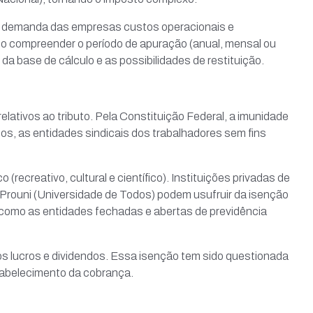
ue demanda das empresas custos operacionais e
iso compreender o período de apuração (anual, mensal ou
da base de cálculo e as possibilidades de restituição.
elativos ao tributo. Pela Constituição Federal, a imunidade
Facebook
icos, as entidades sindicais dos trabalhadores sem fins
ial
al
(recreativo, cultural e científico). Instituições privadas de
on-Rp
o Prouni (Universidade de Todos) podem usufruir da isenção
Parceiros e Benefícios
 como as entidades fechadas e abertas de previdência
on
ta Enfoque
parência – Aescon-RP
s lucros e dividendos. Essa isenção tem sido questionada
parência – Sicorp
stabelecimento da cobrança.
ciados
Banco de Empregos