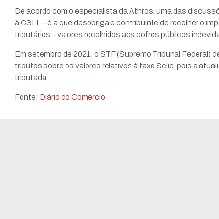
De acordo com o especialista da Athros, uma das discussõe
Associe-
à CSLL – é a que desobriga o contribuinte de recolher o im
Cursos
Curso
tributários – valores recolhidos aos cofres públicos indevi
Centr
Em setembro de 2021, o STF (Supremo Tribunal Federal) dec
Programa 
tributos sobre os valores relativos à taxa Selic, pois a at
Destina Ri
tributada.
Sicorp
Contato
Fonte:
Diário do Comércio