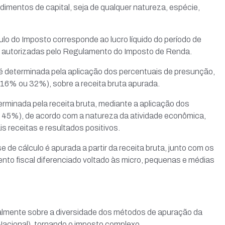
imentos de capital, seja de qualquer natureza, espécie,
ulo do Imposto corresponde ao lucro líquido do período de
 autorizadas pelo Regulamento do Imposto de Renda.
 é determinada pela aplicação dos percentuais de presunção,
16% ou 32%), sobre a receita bruta apurada.
terminada pela receita bruta, mediante a aplicação dos
45%), de acordo com a natureza da atividade econômica,
 receitas e resultados positivos.
de cálculo é apurada a partir da receita bruta, junto com os
nto fiscal diferenciado voltado às micro, pequenas e médias
palmente sobre a diversidade dos métodos de apuração da
 Nacional), tornando o imposto complexo.