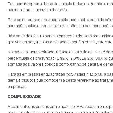
Também integram a base de cálculo todos os ganhos e rend
nacionalidade ou origem da fonte.
Para as empresas tributadas pelo lucro real, a base de cálc
apuração, pelos acréscimos, exclusões ou compensações
Já a base de cálculo para as empresas do lucro presumido
que variam segundo as atividades econômicas (1,6%, 8%, 
No caso do lucro arbitrado, a base de cálculo do IRPJ é de
percentuais de presunção (1,92%, 9,6%, 19,2%, 38,4% ou 
somada aos valores obtidos como ganho de capital e demais
Para as empresas enquadradas no Simples Nacional, a base 
demais tributos que compõem a cesta referente ao tratame
empresas.
COMPLEXIDADE
Atualmente, as críticas em relação ao IRPJ recaem princi
base de cálculo (lucro real, presumido, arbitrado e Simples